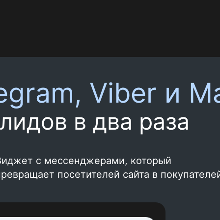
тановится простой задачей Yurgood widg
legram,
Viber и M
лидов в два раза
Виджет с мессенджерами, который
превращает посетителей сайта в покупателе