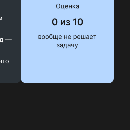
Оценка
м
0 из 10
вообще не решает
нд —
задачу
что