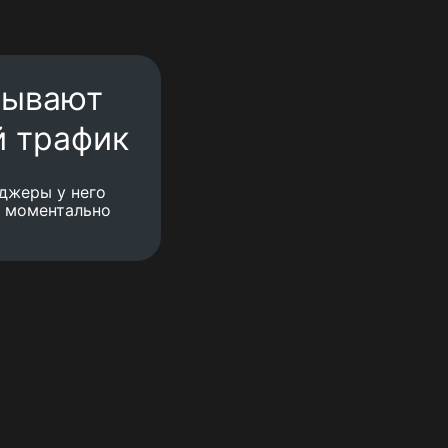
тывают
й трафик
нджеры у него
и моментально