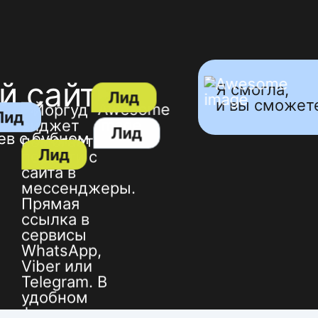
й сайт
Лид
Я смогла,
и вы сможет
Лид
Лид
ев с бубном
Лид