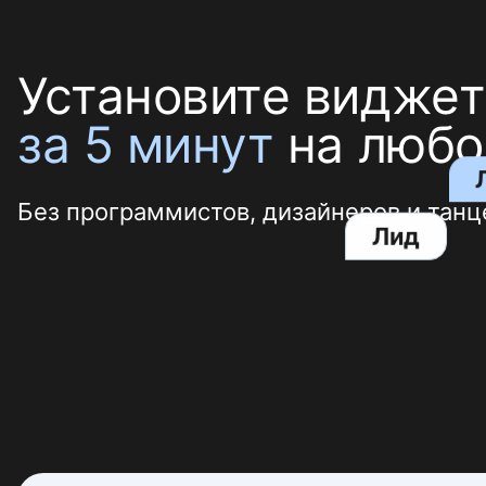
Установите виджет
за 5 минут
на любо
Без программистов, дизайнеров и танц
Лид