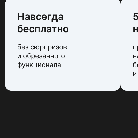
Навсегда
бесплатно
н
без сюрпризов
п
и обрезанного
н
функционала
б
и