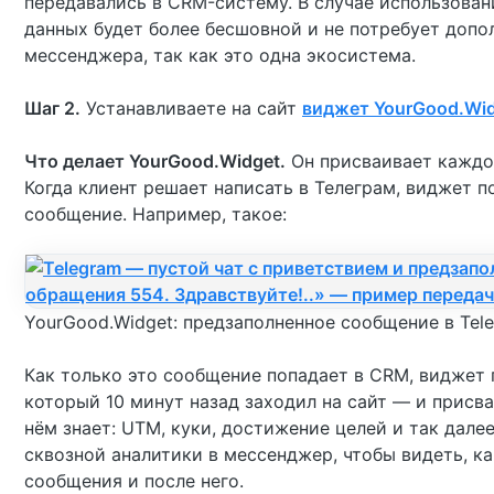
передавались в CRM-систему. В случае использова
данных будет более бесшовной и не потребует допо
мессенджера, так как это одна экосистема.
Шаг 2.
Устанавливаете на сайт
виджет YourGood.Wi
Что делает YourGood.Widget.
Он присваивает каждо
Когда клиент решает написать в Телеграм, виджет 
сообщение. Например, такое:
YourGood.Widget: предзаполненное сообщение в Tel
Как только это сообщение попадает в CRM, виджет п
который 10 минут назад заходил на сайт — и присва
нём знает: UTM, куки, достижение целей и так дале
сквозной аналитики в мессенджер, чтобы видеть, к
сообщения и после него.