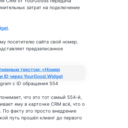
ния CRM от YourGoods передача
лнительных затрат на подключение
dget
.
му посетителю сайта свой номер.
подставляет предзаписанное
egram с ID обращения 554
онимает, что это тот самый 554-й,
ивает ему в карточке CRM всё, что о
е. По факту это просто внедрение
акой путь прошёл клиент до первого